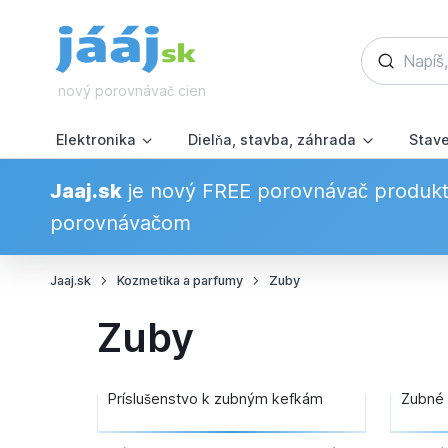
nový porovnávač cien
Elektronika
Dielňa, stavba, záhrada
Stav
Jaaj.sk
je nový FREE porovnávač produkto
porovnávačom
Jaaj.sk
Kozmetika a parfumy
Zuby
Zuby
Príslušenstvo k zubným kefkám
Zubné 