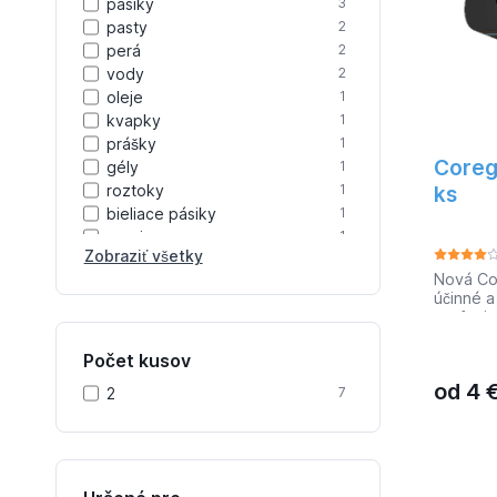
pásiky
3
pasty
2
perá
2
vody
2
oleje
1
kvapky
1
prášky
1
Coreg
gély
1
roztoky
ks
1
bieliace pásiky
1
spreje
1
Zobraziť všetky
Nová Co
účinné a
profesio
zubov. T
roztoky 
Počet kusov
odstráni
od
4
žlté zaf
2
7
ich pom
zdravé a
sa budet
a roztok
všetkých