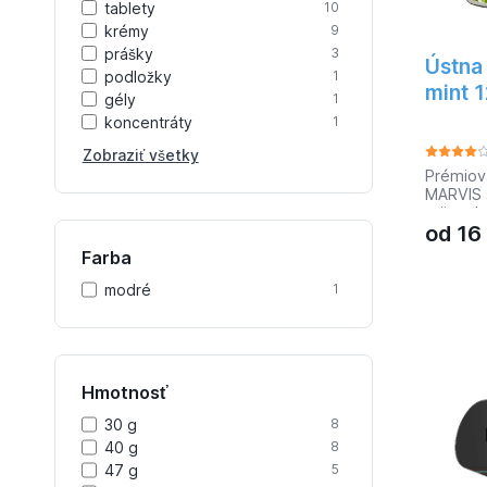
tablety
10
krémy
9
prášky
3
Ústna
podložky
1
mint 
gély
1
koncentráty
1
Zobraziť všetky
Prémiov
MARVIS 
mäty. Je
od
16
neobsahu
dych na 
Farba
modré
1
Hmotnosť
30 g
8
40 g
8
47 g
5