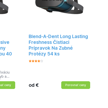
Blend-A-Dent Long Lasting
sive
Freshness Čistiaci
lny
Prípravok Na Zubné
kou 40
Protézy 54 ks
ixáciu
yb a
í
od
€
otézami a
ať ceny
Porovnať ceny
bujneniu
príjemný
adne
uje