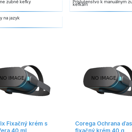
ne zubné kefky
Príslušenstvo k manuálnym 
kefkám
y na jazyk
ix Fixačný krém s
Corega Ochrana ďas
Vera 40 ml
fixačný krém 40 g