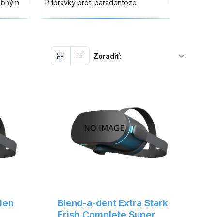
zubným
Prípravky proti paradentóze
Zoradiť:
ien
Blend-a-dent Extra Stark
Frish Complete Super