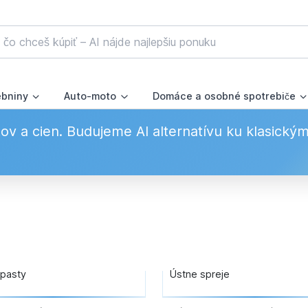
ebniny
Auto-moto
Domáce a osobné spotrebiče
v a cien. Budujeme AI alternatívu ku klasický
pasty
Ústne spreje