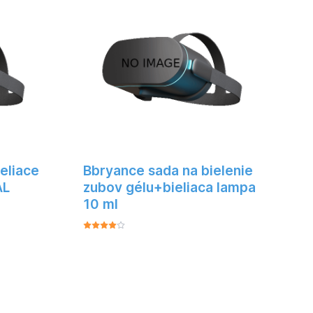
formácia
 Blend-a-
ixačný
žitie:
eliace
Bbryance sada na bielenie
AL
zubov gélu+bieliaca lampa
10 ml