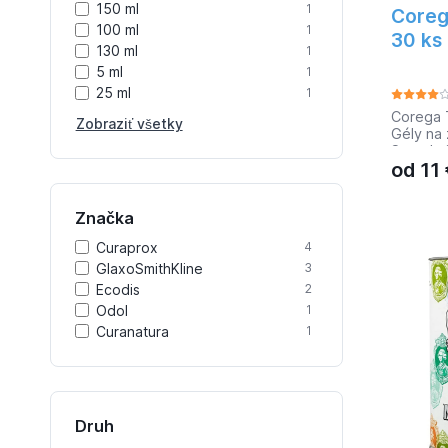
150 ml
1
Coreg
100 ml
1
30 ks
130 ml
1
5 ml
1
25 ml
1
Corega T
Zobraziť všetky
Gély na 
Spoľahni
od
11
bezpečn
robíte 
Fixačný
Značka
upevní 
jej neži
Curaprox
4
celodenn
GlaxoSmithKline
3
užívajte 
možnosť 
Ecodis
2
Použitie
Odol
1
prilože
Curanatura
1
Druh