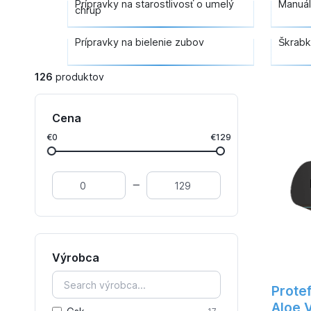
Prípravky na starostlivosť o umelý
Manuál
chrup
Prípravky na bielenie zubov
Škrabk
126
produktov
Cena
€0
€129
Výrobca
Protef
Aloe 