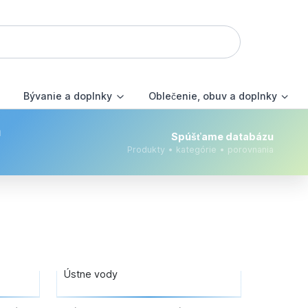
Bývanie a doplnky
Oblečenie, obuv a doplnky
m
Spúšťame databázu
Produkty • kategórie • porovnania
Ústne vody