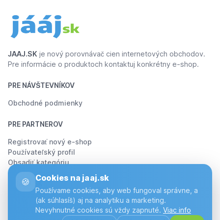
JAAJ.SK
je nový porovnávač cien internetových obchodov.
Pre informácie o produktoch kontaktuj konkrétny e-shop.
PRE NÁVŠTEVNÍKOV
Obchodné podmienky
PRE PARTNEROV
Registrovať nový e-shop
Používateľský profil
Obsadiť kategóriu
Cookies na jaaj.sk
🍪
O JÁÁJ.SK
Používame cookies, aby web fungoval správne, a
(ak súhlasíš) aj na analytiku a marketing.
O Nás
Nevyhnutné cookies sú vždy zapnuté.
Viac info
Kontakt