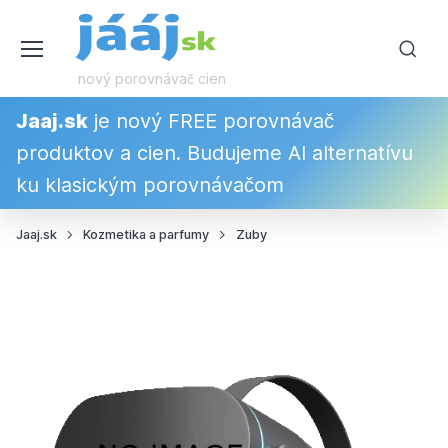
nový porovnávač cien
Jaaj.sk
je nový FREE porovnávač
produktov a cien. Budujeme AI alternatívu
ku klasickým porovnávačom
Jaaj.sk
Kozmetika a parfumy
Zuby